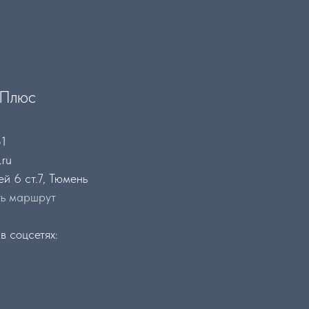
 Плюс
31
.ru
ей 6 ст.7, Тюмень
ть маршрут
в соцсетях: